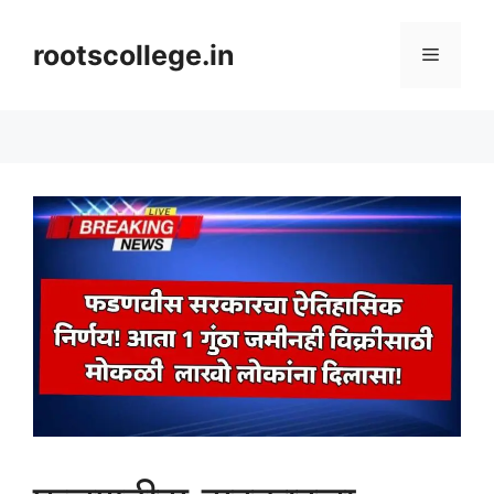
Skip
to
rootscollege.in
Menu
content