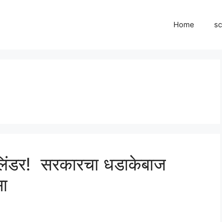
Home
s
लिंडर! सरकारचा धडाकेबाज
सा