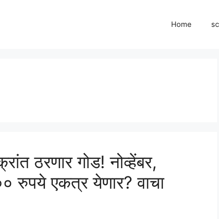
Home
s
रांत ठरणार गोड! नोव्हेंबर,
०० रुपये एकत्र येणार? वाचा