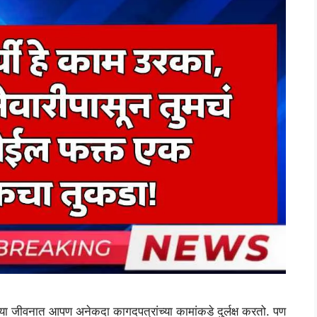
जीवनात आपण अनेकदा कागदपत्रांच्या कामांकडे दुर्लक्ष करतो. पण