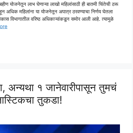
ीण योजनेतून लाभ घेणाऱ्या लाखो महिलांसाठी ही बातमी चिंतेची ठरू
ांहून अधिक महिलांना या योजनेतून अपात्र ठरवण्याचा निर्णय घेतला
कास विभागातील वरिष्ठ अधिकाऱ्यांकडून समोर आली आहे. त्यामुळे
ore
का, अन्यथा १ जानेवारीपासून तुमचं
लास्टिकचा तुकडा!